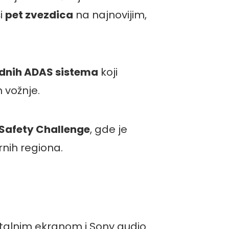
ši
pet zvezdica
na najnovijim,
ednih ADAS sistema
koji
 vožnje.
Safety Challenge
, gde je
rnih regiona.
italnim ekranom i Sony audio