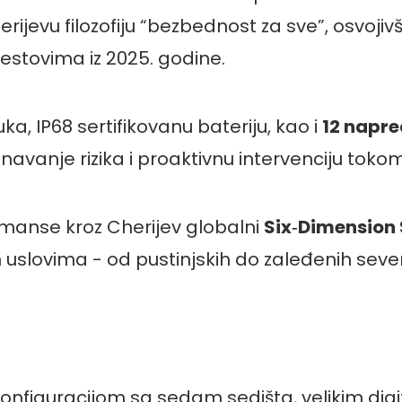
rijevu filozofiju “bezbednost za sve”, osvojiv
stovima iz 2025. godine.
a, IP68 sertifikovanu bateriju, kao i
12 napr
vanje rizika i proaktivnu intervenciju tokom
rmanse kroz Cherijev globalni
Six‑Dimension 
 uslovima - od pustinjskih do zaleđenih seve
onfiguracijom sa sedam sedišta, velikim dig