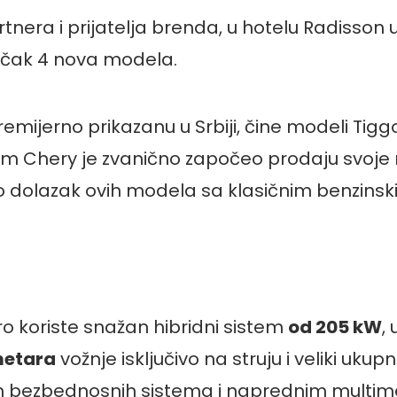
tnera i prijatelja brenda, u hotelu Radisson
a čak 4 nova modela.
premijerno prikazanu u Srbiji, čine modeli Tiggo
em Chery je zvanično započeo prodaju svoje n
io dolazak ovih modela sa klasičnim benzin
Pro koriste snažan hibridni sistem
od 205 kW
,
metara
vožnje isključivo na struju i veliki uk
bezbednosnih sistema i naprednim multime