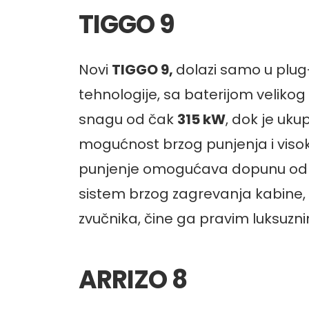
TIGGO 9
Novi
TIGGO 9,
dolazi samo u plug-
tehnologije, sa baterijom veliko
snagu od čak
315 kW
, dok je u
mogućnost brzog punjenja i visok
punjenje omogućava dopunu od 3
sistem brzog zagrevanja kabine, 
zvučnika, čine ga pravim luksuz
ARRIZO 8