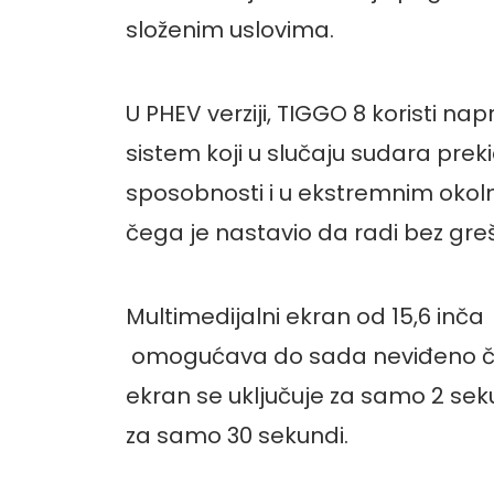
složenim uslovima.
U PHEV verziji, TIGGO 8 koristi n
sistem koji u slučaju sudara pre
sposobnosti i u ekstremnim okol
čega je nastavio da radi bez gre
Multimedijalni ekran od 15,6 inča
omogućava do sada neviđeno čis
ekran se uključuje za samo 2 sek
za samo 30 sekundi.