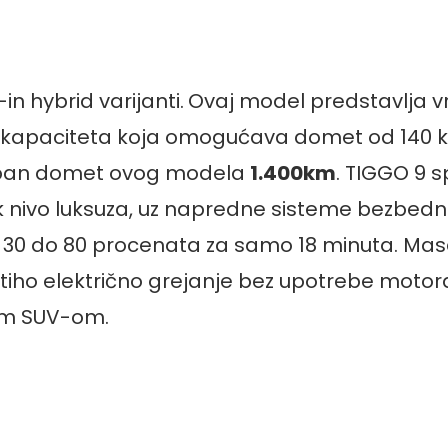
in hybrid varijanti.
Ovaj model predstavlja vr
g kapaciteta koja omogućava domet od 140 ki
kupan domet ovog modela
1.400km
. TIGGO 9 
 nivo luksuza, uz napredne sisteme bezbednos
0 do 80 procenata za samo 18 minuta. Masa
tiho električno grejanje bez upotrebe motora
nim SUV-om.