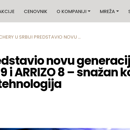
AKCIJE
CENOVNIK
O KOMPANIJI
MREŽA
CHERY U SRBIJI PREDSTAVIO NOVU ...
redstavio novu generac
 9 i ARRIZO 8 – snažan k
 tehnologija