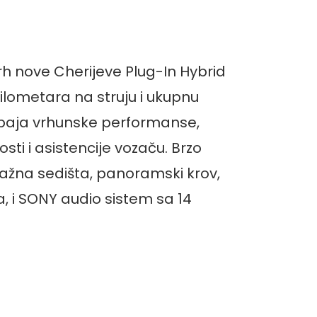
h nove Cherijeve Plug-In Hybrid
lometara na struju i ukupnu
spaja vrhunske performanse,
ti i asistencije vozaču. Brzo
žna sedišta, panoramski krov,
, i SONY audio sistem sa 14