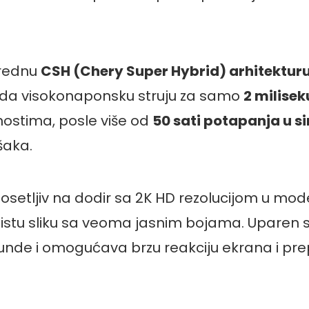
aprednu
CSH (Chery Super Hybrid) arhitektur
kida visokonaponsku struju za samo
2 milise
nostima, posle više od
50 sati potapanja u 
šaka.
 osetljiv na dodir sa 2K HD rezolucijom u mo
tu sliku sa veoma jasnim bojama. Uparen s
unde i omogućava brzu reakciju ekrana i pre