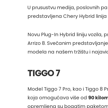
U prusustvu medija, poslovnih par
predstavljena Chery Hybrid linij
Novu Plug-In Hybrid liniju vozila, 
Arrizo 8. Svečanim predstavljanj
modela na našem tržištu i najav
TIGGO 7
Model Tiggo 7 Pro, kao i Tiggo 8 
koja omogućava više od
90 kilo
opremljena su bogatim paketom 