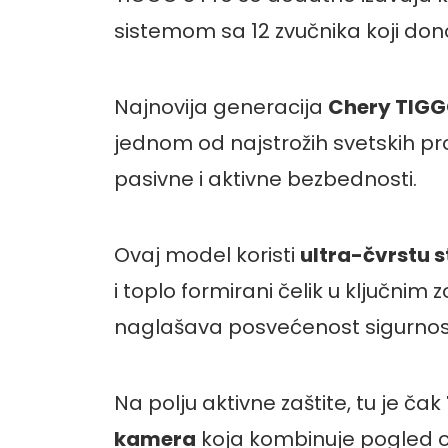
sistemom sa 12 zvučnika koji don
Najnovija generacija
Chery TIGG
jednom od najstrožih svetskih p
pasivne i aktivne bezbednosti.
Ovaj model koristi
ultra-
č
vrstu s
i toplo formirani čelik u ključni
naglašava posvećenost sigurnost
Na polju aktivne zaštite, tu je čak
kamera
koja kombinuje pogled od