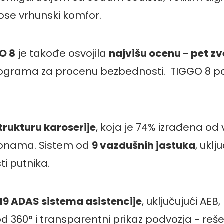
ose vrhunski komfor.
O 8
je takođe osvojila
najvi
š
u ocenu
-
pet zv
rograma za procenu bezbednosti. TIGGO 8 po
trukturu karoserije
, koja je 74% izrađena od 
m zonama. Sistem od
9 vazdu
š
nih jastuka
, uklj
i putnika.
19 ADAS sistema asistencije
, uključujući AEB,
 360° i transparentni prikaz podvozja - reše