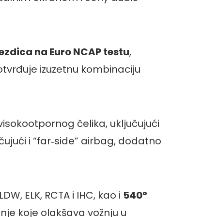
ezdica na Euro NCAP testu
,
tvrđuje izuzetnu kombinaciju
visokootpornog čelika, uključujući
učujući i “far‑side” airbag, dodatno
 LDW, ELK, RCTA i IHC, kao i
540
°
nje koje olakšava vožnju u