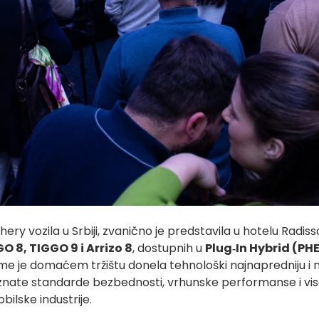
ry vozila u Srbiji, zvanično je predstavila u hotelu Radiss
O 8, TIGGO 9 i Arrizo 8
, dostupnih u
Plug‑In Hybrid (PH
e je domaćem tržištu donela tehnološki najnapredniju i naj
iznate standarde bezbednosti, vrhunske performanse i vis
ilske industrije.