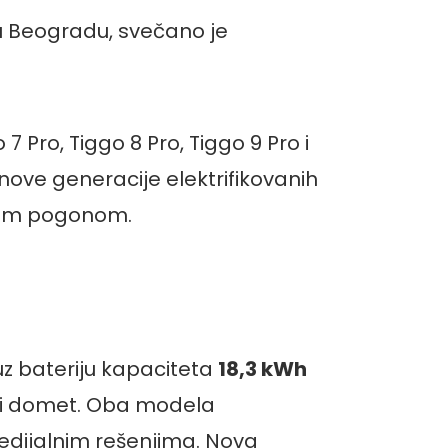
 u Beogradu, svečano je
 7 Pro, Tiggo 8 Pro, Tiggo 9 Pro i
ove generacije elektrifikovanih
skim pogonom.
 uz bateriju kapaciteta
18,3 kWh
upni domet. Oba modela
dijalnim rešenjima. Nova