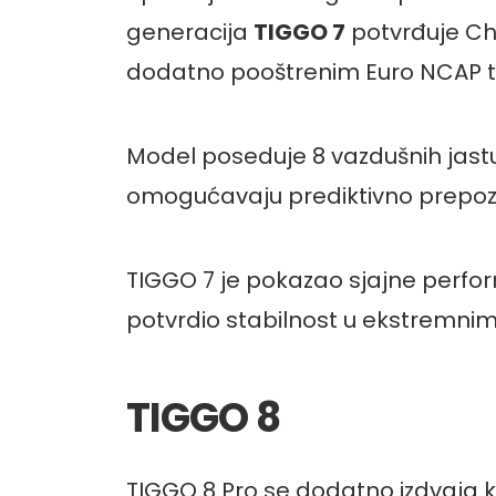
generacija
TIGGO 7
potvrđuje Che
dodatno pooštrenim Euro NCAP te
Model poseduje 8 vazdušnih jastuk
omogućavaju prediktivno prepozna
TIGGO 7 je pokazao sjajne perfo
potvrdio stabilnost u ekstremnim
TIGGO 8
TIGGO 8 Pro se dodatno izdvaja k