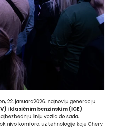
on, 22. januara2026. najnoviju generaciju
EV)
i
klasi
č
nim benzinskim (ICE)
bezbedniju liniju vozila do sada.
ok nivo komfora, uz tehnologije koje Chery