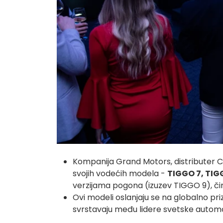
Kompanija Grand Motors, distributer Che
svojih vodećih modela -
TIGGO 7, TIGG
verzijama pogona (izuzev TIGGO 9), čim
Ovi modeli oslanjaju se na globalno pr
svrstavaju među lidere svetske automob