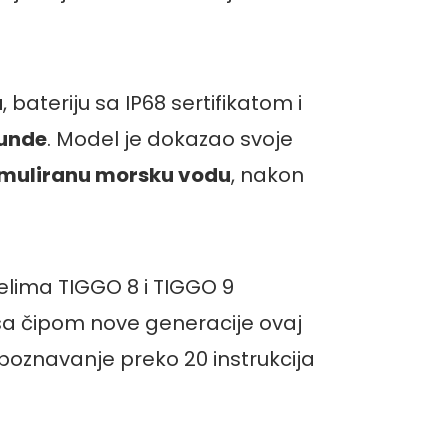
u
, bateriju sa IP68 sertifikatom i
kunde
. Model je dokazao svoje
simuliranu morsku vodu
, nakon
delima TIGGO 8 i TIGGO 9
a čipom nove generacije ovaj
poznavanje preko 20 instrukcija