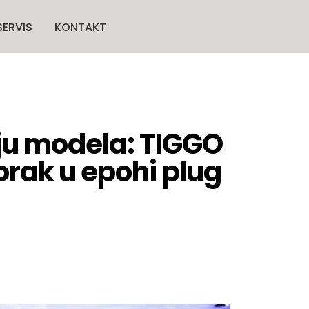
SERVIS
KONTAKT
iju modela: TIGGO
orak u epohi plug