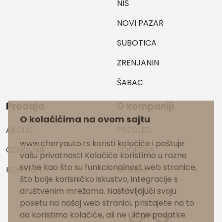
NIŠ
NOVI PAZAR
SUBOTICA
ZRENJANIN
ŠABAC
Prodaja
O kompaniji
O kolačićima na ovom sajtu
AKCIJE
PREGLED
www.cheryauto.rs koristi kolačiće i poštuje
CENOVNIK
PODRŠKA
vašu privatnost! Kolačiće koristimo u razne
svrhe kao što su funkcionalnost web stranice,
KONTAKT
UPITNIK
što bolje korisničko iskustvo, integracije s
NOVOSTI
društvenim mrežama. Nastavljajući svoju
posetu na našoj web stranici, pristajete na to
da koristimo kolačiće, ali ne i lične podatke.