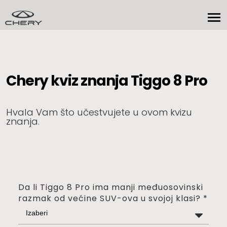
Chery kviz znanja Tiggo 8 Pro
Hvala Vam što učestvujete u ovom kvizu
znanja.
Da li Tiggo 8 Pro ima manji međuosovinski
razmak od većine SUV-ova u svojoj klasi?
*
Izaberi